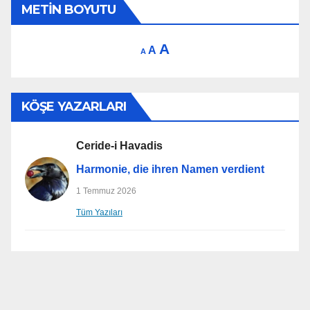
METIN BOYUTU
Increase
A
Reset
Decrease
A
A
font
font
font
size.
size.
size.
KÖŞE YAZARLARI
Ceride-i Havadis
Harmonie, die ihren Namen verdient
1 Temmuz 2026
Tüm Yazıları