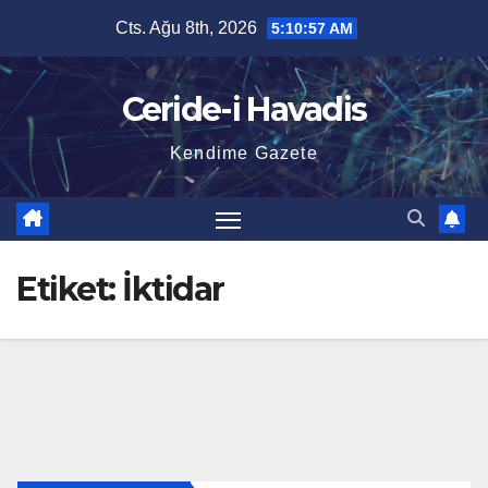
Skip
Cts. Ağu 8th, 2026
5:10:58 AM
to
content
Ceride-i Havadis
Kendime Gazete
Etiket:
İktidar