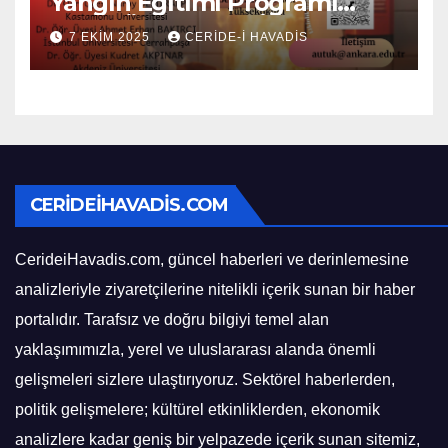
Yangın Eğitimi Programı
Açılık Öğrencileri İçin
7 EKIM 2025
CERIDE-I HAVADIS
Başlıyor
CERIDEIHAVADIS.COM
CerideiHavadis.com, güncel haberleri ve derinlemesine
analizleriyle ziyaretçilerine nitelikli içerik sunan bir haber
portalıdır. Tarafsız ve doğru bilgiyi temel alan
yaklaşımımızla, yerel ve uluslararası alanda önemli
gelişmeleri sizlere ulaştırıyoruz. Sektörel haberlerden,
politik gelişmelere; kültürel etkinliklerden, ekonomik
analizlere kadar geniş bir yelpazede içerik sunan sitemiz,