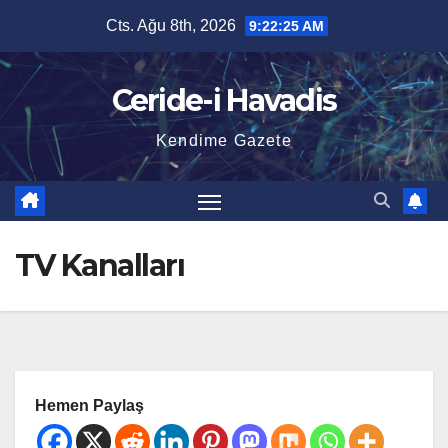
Skip
Cts. Ağu 8th, 2026
9:22:26 AM
to
content
Ceride-i Havadis
Kendime Gazete
TV Kanalları
Hemen Paylaş