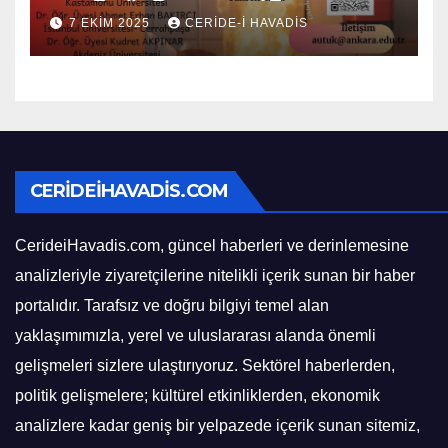
Açılık Öğrencileri İçin
7 EKIM 2025
CERIDE-I HAVADIS
Başlıyor
CERIDEIHAVADIS.COM
CerideiHavadis.com, güncel haberleri ve derinlemesine
analizleriyle ziyaretçilerine nitelikli içerik sunan bir haber
portalıdır. Tarafsız ve doğru bilgiyi temel alan
yaklaşımımızla, yerel ve uluslararası alanda önemli
gelişmeleri sizlere ulaştırıyoruz. Sektörel haberlerden,
politik gelişmelere; kültürel etkinliklerden, ekonomik
analizlere kadar geniş bir yelpazede içerik sunan sitemiz,