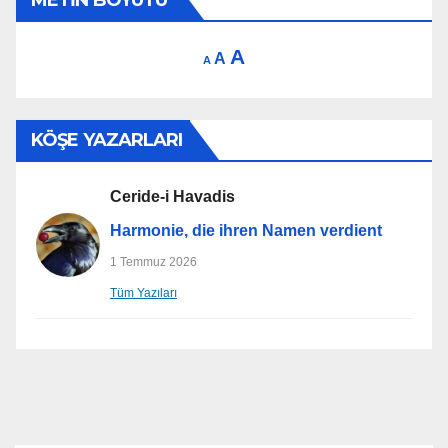
METIN BOYUTU
Increase
A
Reset
Decrease
A
A
font
font
font
size.
size.
size.
KÖŞE YAZARLARI
Ceride-i Havadis
Harmonie, die ihren Namen verdient
1 Temmuz 2026
Tüm Yazıları