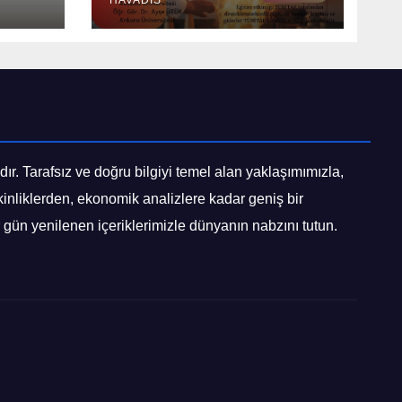
İçin Başlıyor
HAVADIS
dır. Tarafsız ve doğru bilgiyi temel alan yaklaşımımızla,
tkinliklerden, ekonomik analizlere kadar geniş bir
gün yenilenen içeriklerimizle dünyanın nabzını tutun.