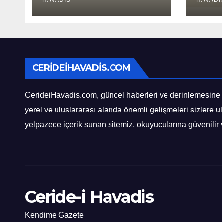
HAVADIS
Öner
HAVADI
CERIDEIHAVADIS.COM
CerideiHavadis.com, güncel haberleri ve derinlemesine anal
yerel ve uluslararası alanda önemli gelişmeleri sizlere ul
yelpazede içerik sunan sitemiz, okuyucularına güvenilir 
Ceride-i Havadis
Kendime Gazete