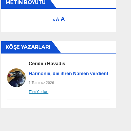
METIN BOYUTU
Increase
A
Reset
Decrease
A
A
font
font
font
size.
size.
size.
KÖŞE YAZARLARI
Ceride-i Havadis
Harmonie, die ihren Namen verdient
1 Temmuz 2026
Tüm Yazıları