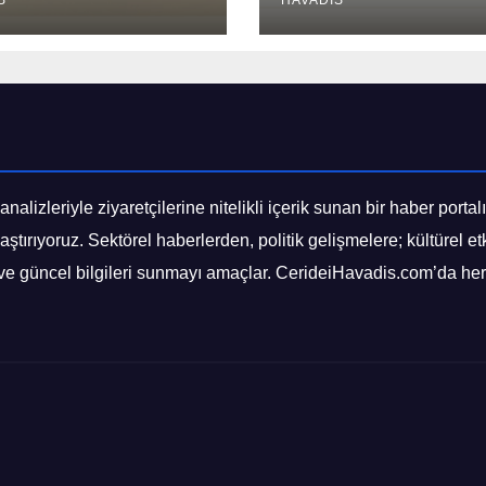
isi
S
Değil Sistem
HAVADIS
İstiyoruz!
izleriyle ziyaretçilerine nitelikli içerik sunan bir haber portalı
aştırıyoruz. Sektörel haberlerden, politik gelişmelere; kültürel e
ve güncel bilgileri sunmayı amaçlar. CerideiHavadis.com’da her 